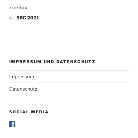
Beitragsnavigation
Vorheriger
ZURÜCK
Beitrag
SBC 2021
IMPRESSUM UND DATENSCHUTZ
Impressum
Datenschutz
SOCIAL MEDIA