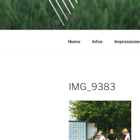
Zum
Inhalt
SOCCERGO
springen
Home
Infos
Impressione
IMG_9383