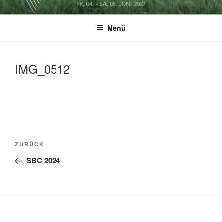
Zum
SOCCERGOLF BUSINESSCUP
Inhalt
Menü
springen
IMG_0512
Beitragsnavigation
Vorheriger
ZURÜCK
Beitrag
SBC 2024