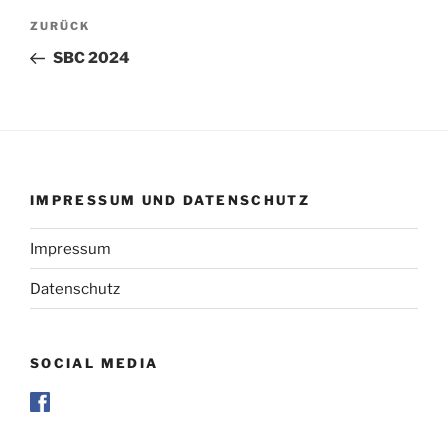
Beitragsnavigation
Vorheriger
ZURÜCK
Beitrag
SBC 2024
IMPRESSUM UND DATENSCHUTZ
Impressum
Datenschutz
SOCIAL MEDIA