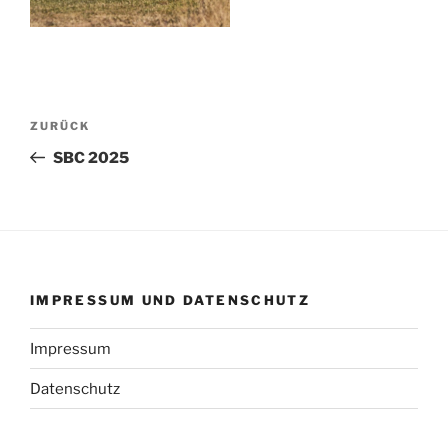
Beitragsnavigation
Vorheriger
ZURÜCK
Beitrag
SBC 2025
IMPRESSUM UND DATENSCHUTZ
Impressum
Datenschutz