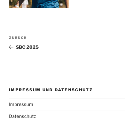
Beitragsnavigation
Vorheriger
ZURÜCK
Beitrag
SBC 2025
IMPRESSUM UND DATENSCHUTZ
Impressum
Datenschutz