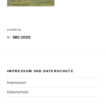
Beitragsnavigation
Vorheriger
ZURÜCK
Beitrag
SBC 2025
IMPRESSUM UND DATENSCHUTZ
Impressum
Datenschutz