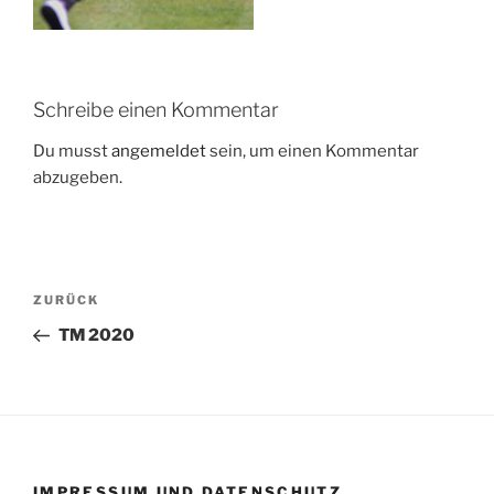
Schreibe einen Kommentar
Du musst
angemeldet
sein, um einen Kommentar
abzugeben.
Beitragsnavigation
Vorheriger
ZURÜCK
Beitrag
TM 2020
IMPRESSUM UND DATENSCHUTZ