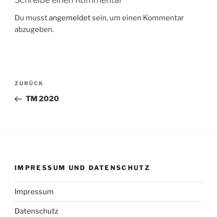
Du musst
angemeldet
sein, um einen Kommentar
abzugeben.
Beitragsnavigation
Vorheriger
ZURÜCK
Beitrag
TM 2020
IMPRESSUM UND DATENSCHUTZ
Impressum
Datenschutz