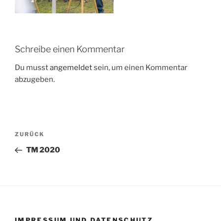
Schreibe einen Kommentar
Du musst
angemeldet
sein, um einen Kommentar
abzugeben.
Beitragsnavigation
Vorheriger
ZURÜCK
Beitrag
TM 2020
IMPRESSUM UND DATENSCHUTZ