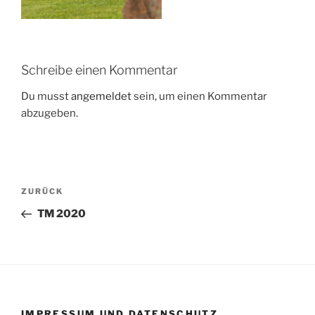
Schreibe einen Kommentar
Du musst
angemeldet
sein, um einen Kommentar
abzugeben.
Beitragsnavigation
Vorheriger
ZURÜCK
Beitrag
TM 2020
IMPRESSUM UND DATENSCHUTZ