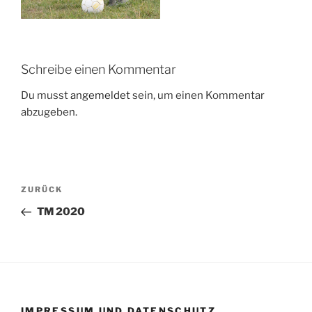
Schreibe einen Kommentar
Du musst
angemeldet
sein, um einen Kommentar
abzugeben.
Beitragsnavigation
Vorheriger
ZURÜCK
Beitrag
TM 2020
IMPRESSUM UND DATENSCHUTZ