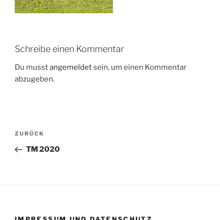
Schreibe einen Kommentar
Du musst
angemeldet
sein, um einen Kommentar
abzugeben.
Beitragsnavigation
Vorheriger
ZURÜCK
Beitrag
TM 2020
IMPRESSUM UND DATENSCHUTZ