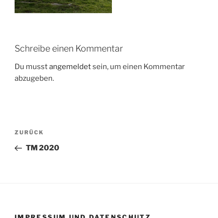
Schreibe einen Kommentar
Du musst
angemeldet
sein, um einen Kommentar
abzugeben.
Beitragsnavigation
Vorheriger
ZURÜCK
Beitrag
TM 2020
IMPRESSUM UND DATENSCHUTZ