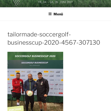
Zum
SOCCERGOLF BUSINESSCUP
Inhalt
Menü
springen
tailormade-soccergolf-
businesscup-2020-4567-307130