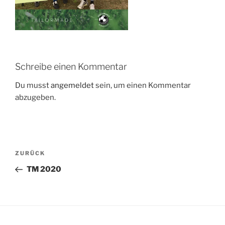
Schreibe einen Kommentar
Du musst
angemeldet
sein, um einen Kommentar
abzugeben.
Beitragsnavigation
Vorheriger
ZURÜCK
Beitrag
TM 2020