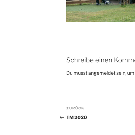
Schreibe einen Komm
Du musst
angemeldet
sein, u
Beitragsnavigation
Vorheriger
ZURÜCK
Beitrag
TM 2020