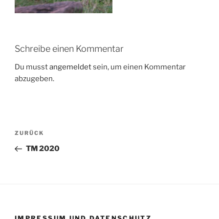
Schreibe einen Kommentar
Du musst
angemeldet
sein, um einen Kommentar
abzugeben.
Beitragsnavigation
Vorheriger
ZURÜCK
Beitrag
TM 2020
IMPRESSUM UND DATENSCHUTZ