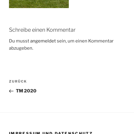
Schreibe einen Kommentar
Du musst
angemeldet
sein, um einen Kommentar
abzugeben.
Beitragsnavigation
Vorheriger
ZURÜCK
Beitrag
TM 2020
IMPRESSUM UND DATENSCHUTZ