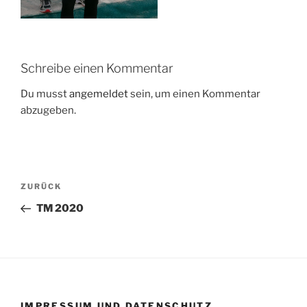
Schreibe einen Kommentar
Du musst
angemeldet
sein, um einen Kommentar
abzugeben.
Beitragsnavigation
Vorheriger
ZURÜCK
Beitrag
TM 2020
IMPRESSUM UND DATENSCHUTZ