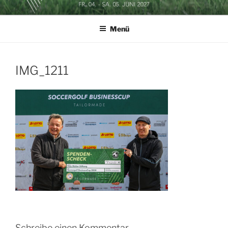
Zum
SOCCERGOLF BUSINESSCUP
Inhalt
Menü
springen
IMG_1211
Schreibe einen Kommentar