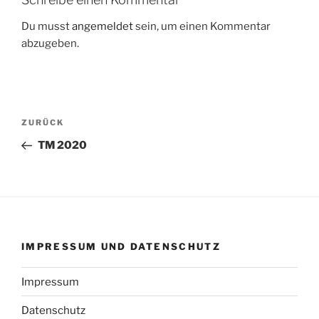
Du musst
angemeldet
sein, um einen Kommentar
abzugeben.
Beitragsnavigation
Vorheriger
ZURÜCK
Beitrag
TM 2020
IMPRESSUM UND DATENSCHUTZ
Impressum
Datenschutz