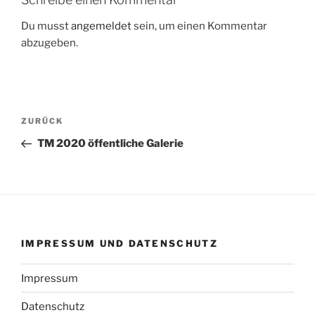
Du musst
angemeldet
sein, um einen Kommentar
abzugeben.
Beitragsnavigation
Vorheriger
ZURÜCK
Beitrag
TM 2020 öffentliche Galerie
IMPRESSUM UND DATENSCHUTZ
Impressum
Datenschutz