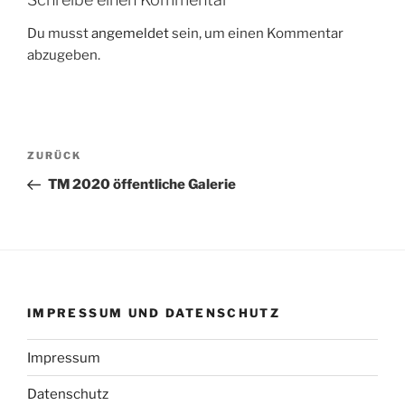
Du musst
angemeldet
sein, um einen Kommentar
abzugeben.
Beitragsnavigation
Vorheriger
ZURÜCK
Beitrag
TM 2020 öffentliche Galerie
IMPRESSUM UND DATENSCHUTZ
Impressum
Datenschutz