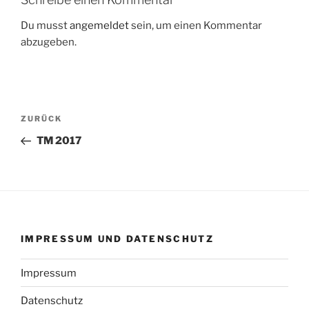
Du musst
angemeldet
sein, um einen Kommentar
abzugeben.
Beitragsnavigation
Vorheriger
ZURÜCK
Beitrag
TM 2017
IMPRESSUM UND DATENSCHUTZ
Impressum
Datenschutz