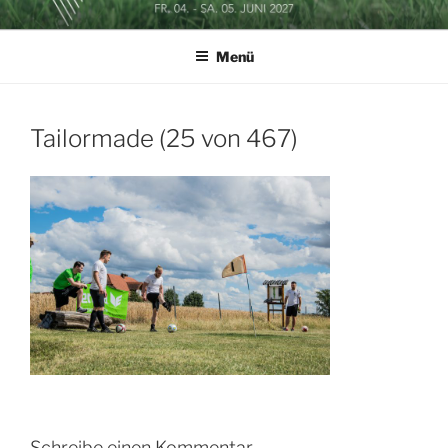
Zum
SOCCERGOLF BUSINESSCUP
Inhalt
Menü
springen
Tailormade (25 von 467)
Schreibe einen Kommentar