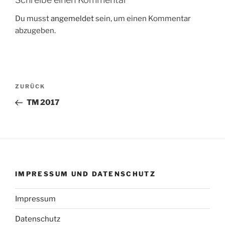
Du musst
angemeldet
sein, um einen Kommentar
abzugeben.
Beitragsnavigation
Vorheriger
ZURÜCK
Beitrag
TM 2017
IMPRESSUM UND DATENSCHUTZ
Impressum
Datenschutz