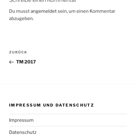
Du musst
angemeldet
sein, um einen Kommentar
abzugeben.
Beitragsnavigation
Vorheriger
ZURÜCK
Beitrag
TM 2017
IMPRESSUM UND DATENSCHUTZ
Impressum
Datenschutz