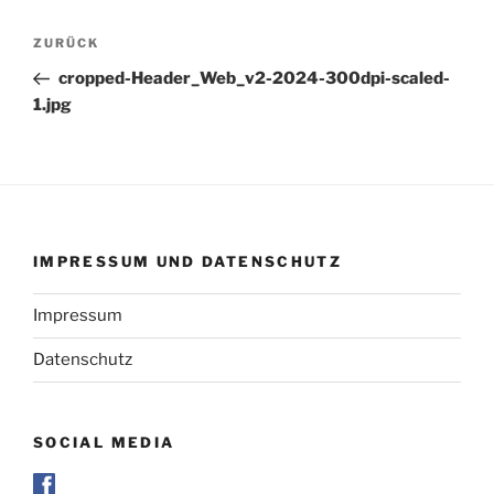
Beitragsnavigation
Vorheriger
ZURÜCK
Beitrag
cropped-Header_Web_v2-2024-300dpi-scaled-
1.jpg
IMPRESSUM UND DATENSCHUTZ
Impressum
Datenschutz
SOCIAL MEDIA