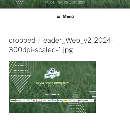
Zum
SOCCERGOLF BUSINESSCUP
Inhalt
Menü
springen
cropped-Header_Web_v2-2024-
300dpi-scaled-1.jpg