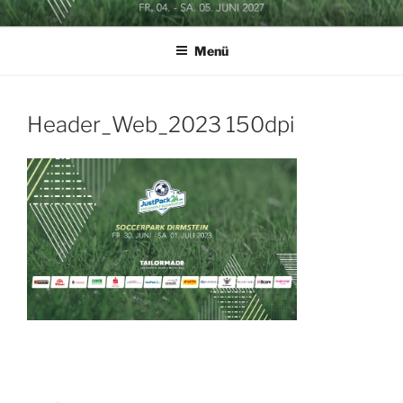
Zum
SOCCERGOLF BUSINESSCUP
Inhalt
Menü
springen
Header_Web_2023 150dpi
Beitragsnavigation