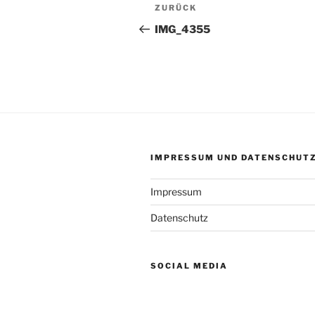
Beitragsnavigation
Vorheriger
ZURÜCK
Beitrag
IMG_4355
IMPRESSUM UND DATENSCHUT
Impressum
Datenschutz
SOCIAL MEDIA