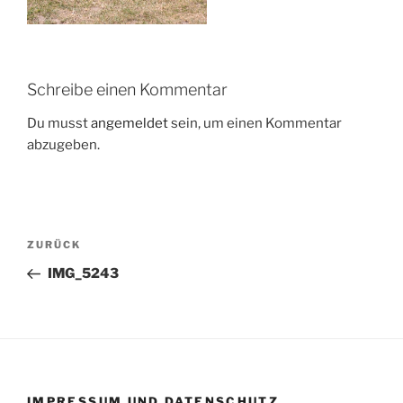
Schreibe einen Kommentar
Du musst
angemeldet
sein, um einen Kommentar
abzugeben.
Beitragsnavigation
Vorheriger
ZURÜCK
Beitrag
IMG_5243
IMPRESSUM UND DATENSCHUTZ