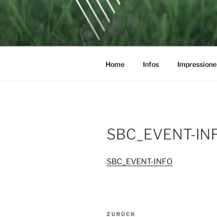
Zum
Inhalt
SOCCERGO
springen
Home
Infos
Impressione
SBC_EVENT-IN
SBC_EVENT-INFO
Beitragsnavigation
Vorheriger
ZURÜCK