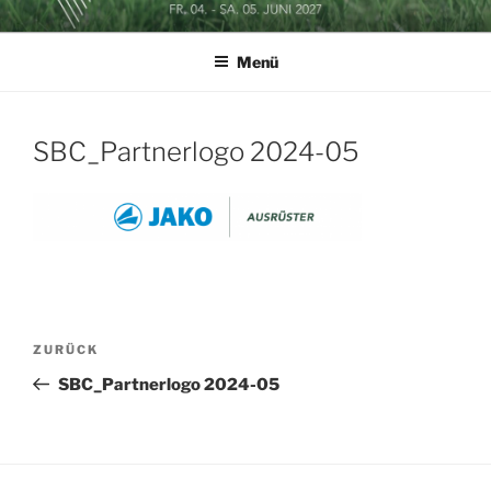
Zum
SOCCERGOLF BUSINESSCUP
Inhalt
Menü
springen
SBC_Partnerlogo 2024-05
Beitragsnavigation
Vorheriger
ZURÜCK
Beitrag
SBC_Partnerlogo 2024-05