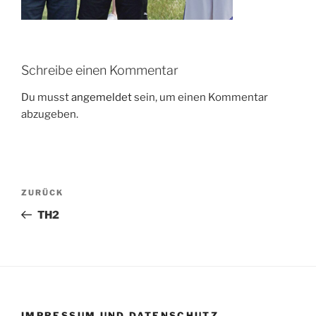
Schreibe einen Kommentar
Du musst
angemeldet
sein, um einen Kommentar
abzugeben.
Beitragsnavigation
Vorheriger
ZURÜCK
Beitrag
TH2
IMPRESSUM UND DATENSCHUTZ